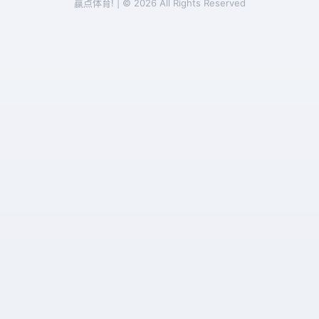
赢点体育! | © 2026 All Rights Reserved